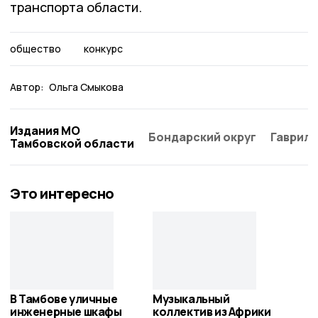
транспорта области.
общество
конкурс
Автор:
Ольга Смыкова
Издания МО
Бондарский округ
Гаврило
Тамбовской области
Это интересно
В Тамбове уличные
Музыкальный
инженерные шкафы
коллектив из Африки