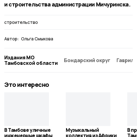
и строительства администрации Мичуринска.
строительство
Автор:
Ольга Смыкова
Издания МО
Бондарский округ
Гаврило
Тамбовской области
Это интересно
В Тамбове уличные
Музыкальный
В п
инженерные шкафы
коллектив из Африки
Там