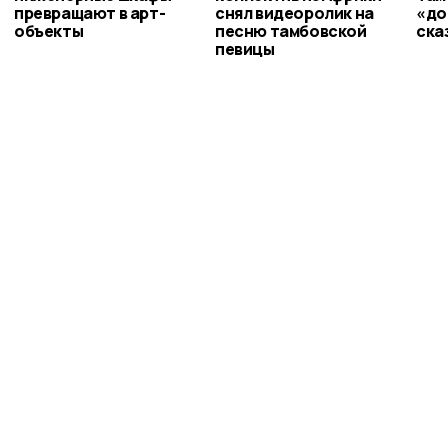
превращают в арт-
снял видеоролик на
«до
объекты
песню тамбовской
ска
певицы
РИА «ТОП68» -
новости