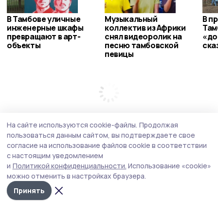
В Тамбове уличные
Музыкальный
В п
инженерные шкафы
коллектив из Африки
Там
превращают в арт-
снял видеоролик на
«до
объекты
песню тамбовской
ска
певицы
На сайте используются cookie-файлы.
Продолжая
пользоваться данным сайтом, вы подтверждаете свое
согласие на использование файлов cookie в соответствии
с настоящим уведомлением
и
Политикой конфиденциальности.
Использование «cookie»
можно отменить в настройках браузера.
Принять