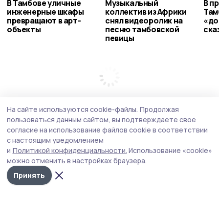
В Тамбове уличные
Музыкальный
В п
инженерные шкафы
коллектив из Африки
Там
превращают в арт-
снял видеоролик на
«до
объекты
песню тамбовской
ска
певицы
На сайте используются cookie-файлы.
Продолжая
пользоваться данным сайтом, вы подтверждаете свое
согласие на использование файлов cookie в соответствии
с настоящим уведомлением
и
Политикой конфиденциальности.
Использование «cookie»
можно отменить в настройках браузера.
Принять