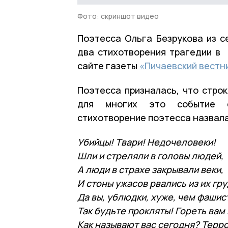
Фото: скриншот видео
Поэтесса Ольга Безрукова из с
два стихотворения трагедии в 
сайте газеты
«Пичаевский вестни
Поэтесса призналась, что строк
для многих это событие с
стихотворение поэтесса назвала
Убийцы! Твари! Недочеловеки!
Шли и стреляли в головы людей,
А люди в страхе закрывали веки,
И стоны ужасов рвались из их гру
Да вы, ублюдки, хуже, чем фашис
Так будьте прокляты! Гореть вам 
Как называют вас сегодня? Терр