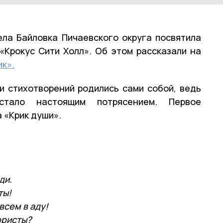
ела Байловка Пичаевского округа посвятила
«Крокус Сити Холл». Об этом рассказали на
к».
и стихотворений родились сами собой, ведь
тало настоящим потрясением. Первое
 «Крик души».
ди.
ты!
всем в аду!
ористы?