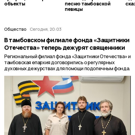
объекты
песню тамбовской
ска
певицы
Общество
Сегодня, 20:03
В тамбовском филиале фонда «Защитники
Отечества» теперь дежурят священники
Региональный филиал фонда «Защитники Отечества» и
тамбовская епархия договорились о регулярных
духовных дежурствах для помощи подопечным фонда.