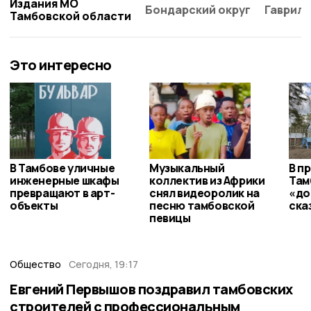
Издания МО
Бондарский округ
Гаврило
Тамбовской области
Это интересно
В Тамбове уличные
Музыкальный
В п
инженерные шкафы
коллектив из Африки
Там
превращают в арт-
снял видеоролик на
«до
объекты
песню тамбовской
ска
певицы
Общество
Сегодня, 19:17
Евгений Первышов поздравил тамбовских
строителей с профессиональным