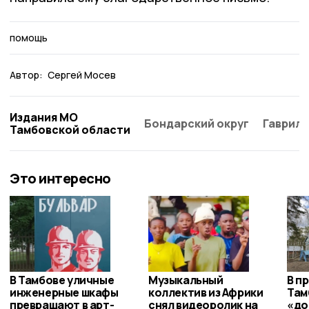
помощь
Автор:
Сергей Мосев
Издания МО
Бондарский округ
Гаврило
Тамбовской области
Это интересно
В Тамбове уличные
Музыкальный
В п
инженерные шкафы
коллектив из Африки
Там
превращают в арт-
снял видеоролик на
«до