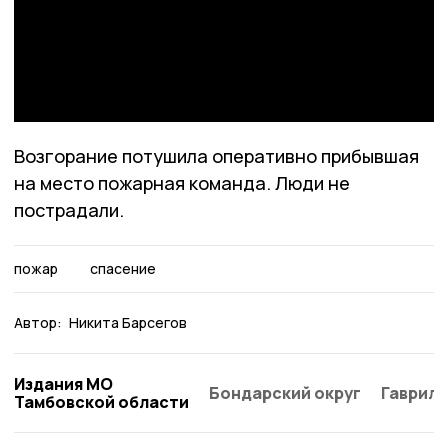
Возгорание потушила оперативно прибывшая
на место пожарная команда. Люди не
пострадали.
пожар
спасение
Автор:
Никита Барсегов
Издания МО
Бондарский округ
Гаврило
Тамбовской области