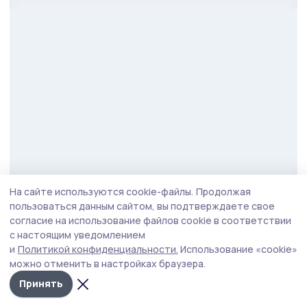
На сайте используются cookie-файлы.
Продолжая
Фото: Алексей Бучнев
пользоваться данным сайтом, вы подтверждаете свое
согласие на использование файлов cookie в соответствии
Также губернатор посетил плодопитомник
с настоящим уведомлением
«Жердевский», где выращивают вишню,
и
Политикой конфиденциальности.
Использование «cookie»
яблоки, зерновые и подсолнечник. Продукция
можно отменить в настройках браузера.
реализуется со знаком «Тамбовская марка».
Принять