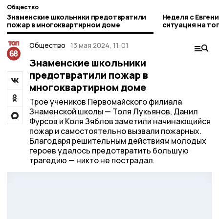
Общество
Знаменские школьники предотвратили
Неделя с Евген
пожар в многоквартирном доме
ситуация на то
городе и приор
Общество
13 мая 2024, 11:01
Знаменские школьники
предотвратили пожар в
многоквартирном доме
Трое учеников Первомайского филиала
Знаменской школы — Толя Лукьянов, Данил
Фурсов и Коля Зяблов заметили начинающийся
пожар и самостоятельно вызвали пожарных.
Благодаря решительным действиям молодых
героев удалось предотвратить большую
трагедию — никто не пострадал.