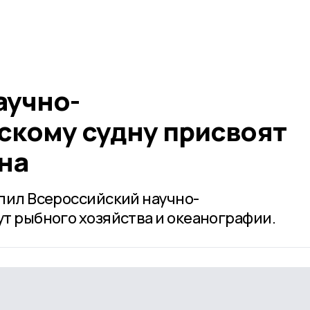
аучно-
скому судну присвоят
на
пил Всероссийский научно-
т рыбного хозяйства и океанографии.