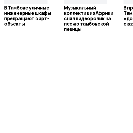
В Тамбове уличные
Музыкальный
В п
инженерные шкафы
коллектив из Африки
Там
превращают в арт-
снял видеоролик на
«до
объекты
песню тамбовской
ска
певицы