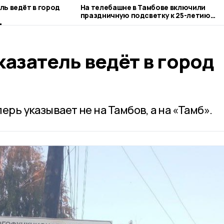
ль ведёт в город
На телебашне в Тамбове включили
праздничную подсветку к 25-летию
РТРС
азатель ведёт в город
рь указывает не на Тамбов, а на «Тамб».