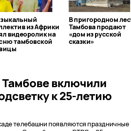
зыкальный
В пригородном лес
ллектив из Африки
Тамбова продают
ял видеоролик на
«дом из русской
сню тамбовской
сказки»
вицы
в Тамбове включили
одсветку к 25-летию
фасаде телебашни появляются праздничные