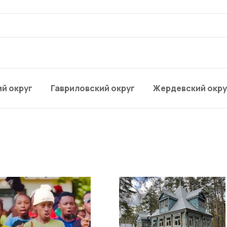
й округ
Гавриловский округ
Жердевский окру