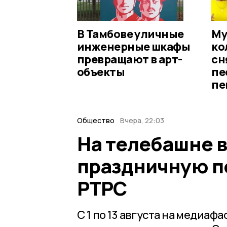
В Тамбове уличные
Му
инженерные шкафы
ко
превращают в арт-
сн
объекты
пе
пе
Общество
Вчера, 22:03
На телебашне 
праздничную п
РТРС
С 1 по 13 августа на медиа