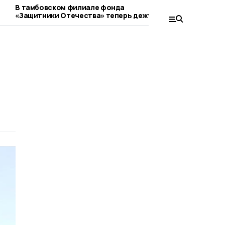
В тамбовском филиале фонда
Евгений Перв
«Защитники Отечества» теперь дежурят
тамбовских с
священники
профессиона