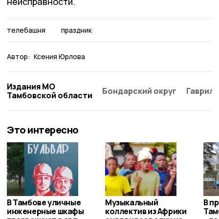
неисправности.
телебашня
праздник
Автор:
Ксения Юрлова
Издания МО
Бондарский округ
Гаврило
Тамбовской области
Это интересно
В Тамбове уличные
Музыкальный
В п
инженерные шкафы
коллектив из Африки
Там