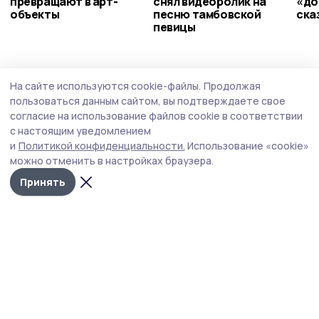
превращают в арт-
снял видеоролик на
«до
объекты
песню тамбовской
ска
певицы
Общество
Вчера, 20:03
На сайте используются cookie-файлы.
Продолжая
В тамбовском филиале фонда «Защитники
пользоваться данным сайтом, вы подтверждаете свое
Отечества» теперь дежурят священники
согласие на использование файлов cookie в соответствии
с настоящим уведомлением
Региональный филиал фонда «Защитники Отечества» и
и
Политикой конфиденциальности.
Использование «cookie»
тамбовская епархия договорились о регулярных
можно отменить в настройках браузера.
духовных дежурствах для помощи подопечным фонда.
Принять