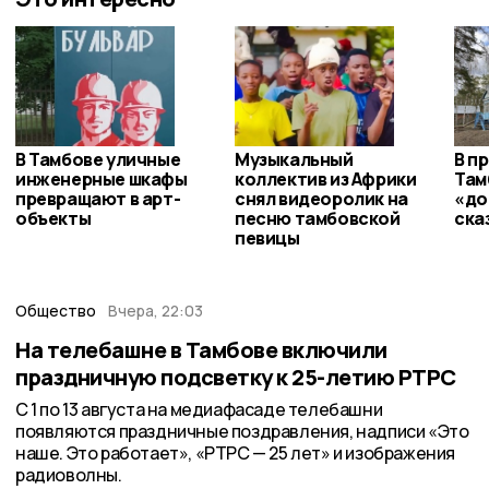
В Тамбове уличные
Музыкальный
В п
инженерные шкафы
коллектив из Африки
Там
превращают в арт-
снял видеоролик на
«до
объекты
песню тамбовской
ска
певицы
Общество
Вчера, 22:03
На телебашне в Тамбове включили
праздничную подсветку к 25-летию РТРС
С 1 по 13 августа на медиафасаде телебашни
появляются праздничные поздравления, надписи «Это
наше. Это работает», «РТРС — 25 лет» и изображения
радиоволны.