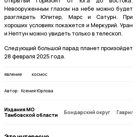
открытый горизонт от юга до востока.
Невооруженным глазом на небе можно будет
разглядеть Юпитер, Марс и Сатурн. При
хороших условиях покажется и Меркурий. Уран
и Нептун можно увидеть только в телескоп.
Следующий большой парад планет произойдет
28 февраля 2025 года.
явление
космос
Автор:
Ксения Юрлова
Издания МО
Бондарский округ
Гаврило
Тамбовской области
Это интересно