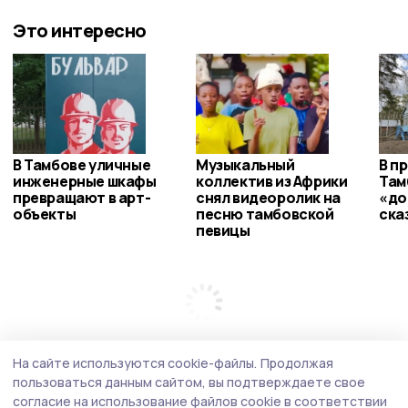
Это интересно
В Тамбове уличные
Музыкальный
В п
инженерные шкафы
коллектив из Африки
Там
превращают в арт-
снял видеоролик на
«до
объекты
песню тамбовской
ска
певицы
На сайте используются cookie-файлы.
Продолжая
пользоваться данным сайтом, вы подтверждаете свое
согласие на использование файлов cookie в соответствии