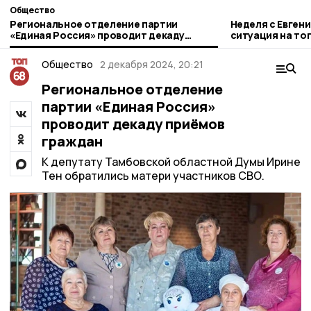
Общество
Региональное отделение партии
Неделя с Евген
«Единая Россия» проводит декаду
ситуация на то
приёмов граждан
городе и приор
Общество
2 декабря 2024, 20:21
Региональное отделение
партии «Единая Россия»
проводит декаду приёмов
граждан
К депутату Тамбовской областной Думы Ирине
Тен обратились матери участников СВО.