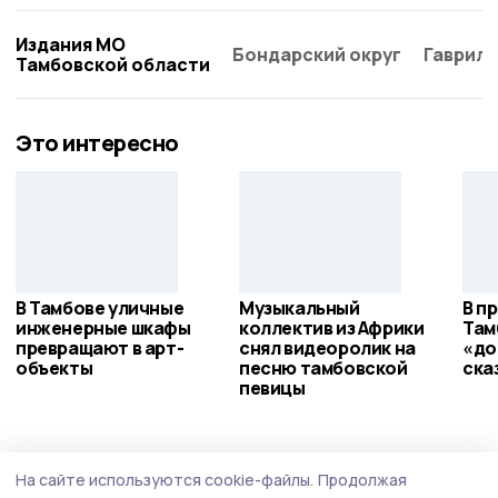
Издания МО
Бондарский округ
Гаврило
Тамбовской области
Это интересно
В Тамбове уличные
Музыкальный
В п
инженерные шкафы
коллектив из Африки
Там
превращают в арт-
снял видеоролик на
«до
объекты
песню тамбовской
ска
певицы
Общество
Сегодня, 20:03
На сайте используются cookie-файлы.
Продолжая