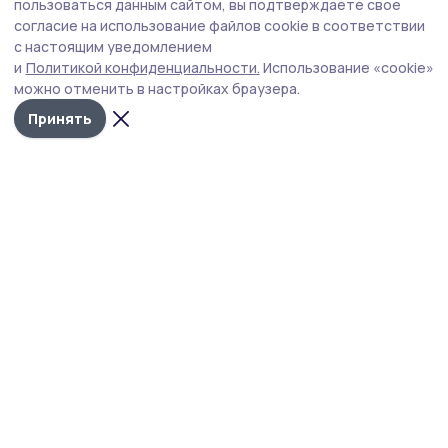
В тамбовском филиале фонда «Защитники
пользоваться данным сайтом, вы подтверждаете свое
Отечества» теперь дежурят священники
согласие на использование файлов cookie в соответствии
с настоящим уведомлением
Региональный филиал фонда «Защитники Отечества» и
и
Политикой конфиденциальности.
Использование «cookie»
тамбовская епархия договорились о регулярных
можно отменить в настройках браузера.
духовных дежурствах для помощи подопечным фонда.
Принять
Фото: vk.ru/zashcitnikitmb