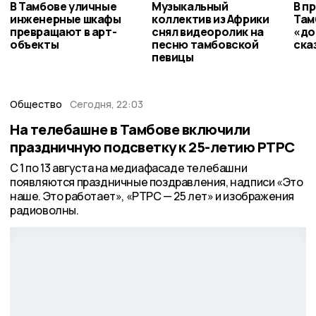
В Тамбове уличные
Музыкальный
В п
инженерные шкафы
коллектив из Африки
Там
превращают в арт-
снял видеоролик на
«до
объекты
песню тамбовской
ска
певицы
Общество
Сегодня, 22:03
На телебашне в Тамбове включили
праздничную подсветку к 25-летию РТРС
С 1 по 13 августа на медиафасаде телебашни
появляются праздничные поздравления, надписи «Это
наше. Это работает», «РТРС — 25 лет» и изображения
радиоволны.