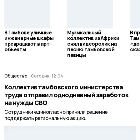
В Тамбове уличные
Музыкальный
В п
инженерные шкафы
коллектив из Африки
Там
превращают в арт-
снял видеоролик на
«до
объекты
песню тамбовской
ска
певицы
Общество
Сегодня, 12:04
Коллектив тамбовского министерства
труда отправил однодневный заработок
на нужды СВО
Сотрудники единогласно приняли решение
поддержать региональную акцию.