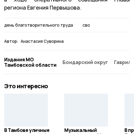
региона Евгения Первышова.
день благотворительного труда
сво
Автор:
Анастасия Суворина
Издания МО
Бондарский округ
Гаврило
Тамбовской области
Это интересно
В Тамбове уличные
Музыкальный
В п