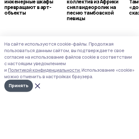
инженерные шкафы
коллектив из Африки
Там
превращают в арт-
снял видеоролик на
«до
объекты
песню тамбовской
ска
певицы
Общество
Сегодня, 11:32
На сайте используются cookie-файлы.
Продолжая
В Соцфонде сообщили, что число
пользоваться данным сайтом, вы подтверждаете свое
пенсионеров достигло 40,4 млн
согласие на использование файлов cookie в соответствии
с настоящим уведомлением
За год показатель сократился на 409 тыс. человек.
и
Политикой конфиденциальности.
Использование «cookie»
можно отменить в настройках браузера.
Принять