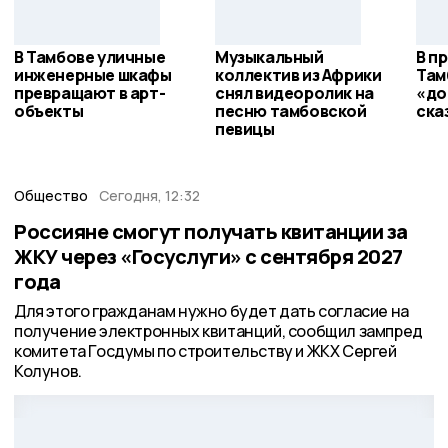
В Тамбове уличные
Музыкальный
В п
инженерные шкафы
коллектив из Африки
Там
превращают в арт-
снял видеоролик на
«до
объекты
песню тамбовской
ска
певицы
Общество
Сегодня, 12:32
Россияне смогут получать квитанции за
ЖКУ через «Госуслуги» с сентября 2027
года
Для этого гражданам нужно будет дать согласие на
получение электронных квитанций, сообщил зампред
комитета Госдумы по строительству и ЖКХ Сергей
Колунов.