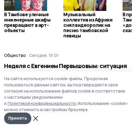
В Тамбове уличные
Музыкальный
В п
инженерные шкафы
коллектив из Африки
Там
превращают в арт-
снял видеоролик на
«до
объекты
песню тамбовской
ска
певицы
Общество
Сегодня, 15:01
Неделя с Евгением Первышовым: ситуация
на топливном рынке, чистота в городе и
На сайте используются cookie-файлы.
Продолжая
приоритеты образования
пользоваться данным сайтом, вы подтверждаете свое
Губернатор держит на контроле ситуацию с бензином,
согласие на использование файлов cookie в соответствии
требует навести порядок с мусором в Тамбове.
с настоящим уведомлением
и
Политикой конфиденциальности.
Использование «cookie»
можно отменить в настройках браузера.
Принять