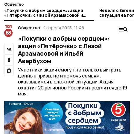
Общество
«Покупки с добрым сердцем»: акция
Неделя с Евген
«Пятёрочки» с Лизой Арзамасовой и
ситуация на то
Ильёй Авербухом
городе и приор
Общество
2 апреля 2025, 11:48
«Покупки с добрым сердцем»:
акция «Пятёрочки» с Лизой
Арзамасовой и Ильёй
Авербухом
Участники акции смогут не только выиграть
ценные призы, но и помочь семьям,
оказавшимся в сложной ситуации. Акция
охватит 20 регионов России и продлится до 19
мая.