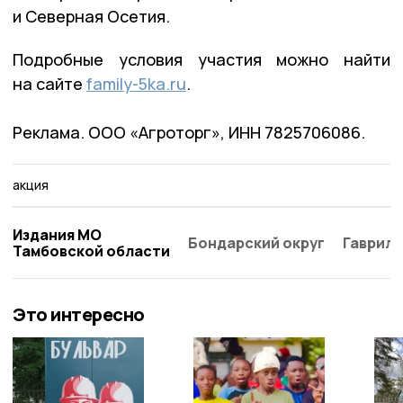
и Северная Осетия.
Подробные условия участия можно найти
на сайте
family-5ka.ru
.
Реклама. ООО «Агроторг», ИНН 7825706086.
акция
Издания МО
Бондарский округ
Гаврило
Тамбовской области
Это интересно