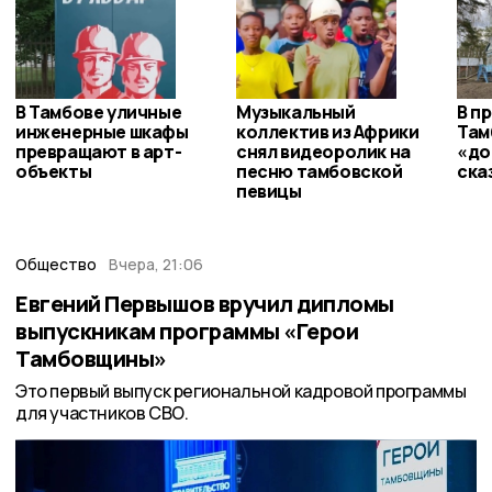
В Тамбове уличные
Музыкальный
В п
инженерные шкафы
коллектив из Африки
Там
превращают в арт-
снял видеоролик на
«до
объекты
песню тамбовской
ска
певицы
Общество
Вчера, 21:06
Евгений Первышов вручил дипломы
выпускникам программы «Герои
Тамбовщины»
Это первый выпуск региональной кадровой программы
для участников СВО.