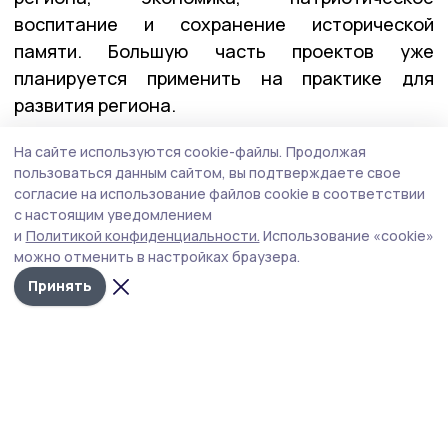
воспитание и сохранение исторической
памяти. Большую часть проектов уже
планируется применить на практике для
развития региона.
На сайте используются cookie-файлы.
Продолжая
пользоваться данным сайтом, вы подтверждаете свое
— Безусловно, будем помогать
согласие на использование файлов cookie в соответствии
с переподготовкой и трудоустройством всем
с настоящим уведомлением
ветеранам специальной военной операции.
и
Политикой конфиденциальности.
Использование «cookie»
Это направление является для всех нас одним
можно отменить в настройках браузера.
из приоритетных, — написал в своих
Принять
социальных сетях Евгений Первышов.