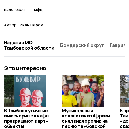
налоговая
мфц
Автор:
Иван Перов
Издания МО
Бондарский округ
Гаврило
Тамбовской области
Это интересно
В Тамбове уличные
Музыкальный
В п
инженерные шкафы
коллектив из Африки
Там
превращают в арт-
снял видеоролик на
«до
объекты
песню тамбовской
ска