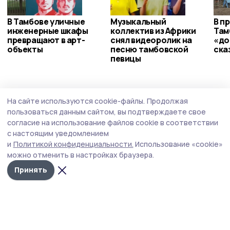
В Тамбове уличные
Музыкальный
В п
инженерные шкафы
коллектив из Африки
Там
превращают в арт-
снял видеоролик на
«до
объекты
песню тамбовской
ска
певицы
Общество
Вчера, 20:03
На сайте используются cookie-файлы.
Продолжая
В тамбовском филиале фонда «Защитники
пользоваться данным сайтом, вы подтверждаете свое
Отечества» теперь дежурят священники
согласие на использование файлов cookie в соответствии
с настоящим уведомлением
Региональный филиал фонда «Защитники Отечества» и
и
Политикой конфиденциальности.
Использование «cookie»
тамбовская епархия договорились о регулярных
можно отменить в настройках браузера.
духовных дежурствах для помощи подопечным фонда.
Принять