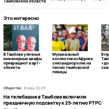
Тамбовской области
Это интересно
В Тамбове уличные
Музыкальный
В п
инженерные шкафы
коллектив из Африки
Там
превращают в арт-
снял видеоролик на
«до
объекты
песню тамбовской
ска
певицы
Общество
Вчера, 22:03
На телебашне в Тамбове включили
праздничную подсветку к 25-летию РТРС