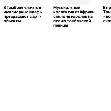
В Тамбове уличные
Музыкальный
В п
инженерные шкафы
коллектив из Африки
Там
превращают в арт-
снял видеоролик на
«до
объекты
песню тамбовской
ска
певицы