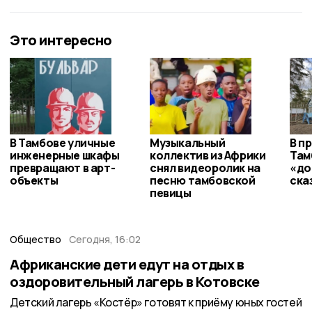
Это интересно
В Тамбове уличные
Музыкальный
В п
инженерные шкафы
коллектив из Африки
Там
превращают в арт-
снял видеоролик на
«до
объекты
песню тамбовской
ска
певицы
Общество
Сегодня, 16:02
Африканские дети едут на отдых в
оздоровительный лагерь в Котовске
Детский лагерь «Костёр» готовят к приёму юных гостей