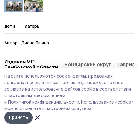
дети
лагерь
Автор:
Диана Яшина
Издания МО
Бондарский округ
Гаврило
Тамбовской области
На сайте используются cookie-файлы.
Продолжая
пользоваться данным сайтом, вы подтверждаете свое
Это интересно
согласие на использование файлов cookie в соответствии
с настоящим уведомлением
и
Политикой конфиденциальности.
Использование «cookie»
можно отменить в настройках браузера.
Принять
В Тамбове уличные
Музыкальный
В п