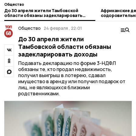
Общество
До 30 апреля жители Тамбовской
Африканские де
области обязаны задекларировать
оздоровительны
доходы
Общество
24 февраля , 22:01
До 30 апреля жители
Тамбовской области обязаны
задекларировать доходы
Подавать декларацию по форме 3-НДФЛ
обязаны те, кто продал недвижимость,
получил выигрыш в лотерею, сдавал
имущество в аренду или получил подарок от
лиц, не являющихся близкими
родственниками.