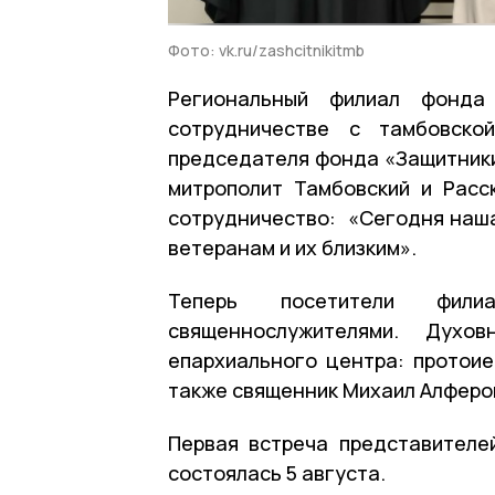
Фото: vk.ru/zashcitnikitmb
Региональный филиал фонда
сотрудничестве с тамбовско
председателя фонда «Защитники
митрополит Тамбовский и Расс
сотрудничество: «Сегодня наша
ветеранам и их близким».
Теперь посетители фил
священнослужителями. Духо
епархиального центра: протоие
также священник Михаил Алферо
Первая встреча представителе
состоялась 5 августа.