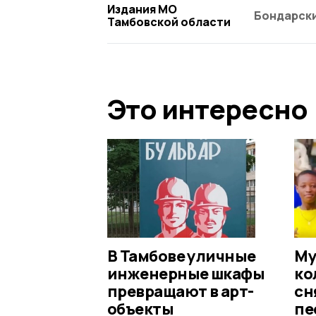
Издания МО
Бондарски
Тамбовской области
Это интересно
В Тамбове уличные
Му
инженерные шкафы
ко
превращают в арт-
сн
объекты
пе