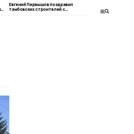
Евгений Первышов поздравил
В органы исп
ят
тамбовских строителей с
трудоустрои
профессиональным праздником
программы «