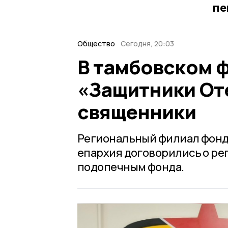
пе
Общество
Сегодня, 20:03
В тамбовском 
«Защитники От
священники
Региональный филиал фонд
епархия договорились о ре
подопечным фонда.