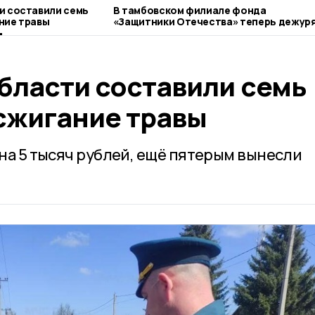
и составили семь
В тамбовском филиале фонда
ние травы
«Защитники Отечества» теперь дежур
священники
бласти составили семь
сжигание травы
на 5 тысяч рублей, ещё пятерым вынесли