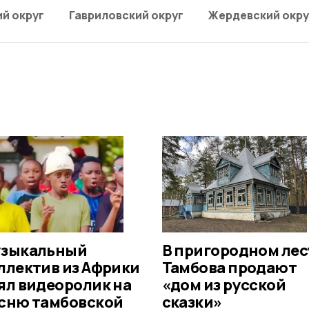
й округ
Гавриловский округ
Жердевский окру
зыкальный
В пригородном лес
ллектив из Африки
Тамбова продают
ял видеоролик на
«дом из русской
сню тамбовской
сказки»