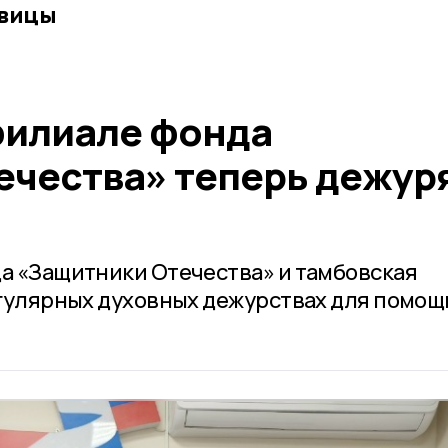
вицы
филиале фонда
ечества» теперь дежур
а «Защитники Отечества» и тамбовская
гулярных духовных дежурствах для помощ