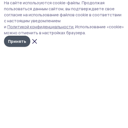
На сайте используются cookie-файлы.
Продолжая
Хуснуллин назвал проблему обманутых
пользоваться данным сайтом, вы подтверждаете свое
дольщиков в РФ в целом закрытой
согласие на использование файлов cookie в соответствии
с настоящим уведомлением
Заместитель председателя правительства сообщил,
и
Политикой конфиденциальности.
Использование «cookie»
что в России зарегистрировано около тысячи таких
можно отменить в настройках браузера.
случаев на федеральном уровне.
Принять
Фото: Дмитрий Астахов/ POOL/ ТАСС