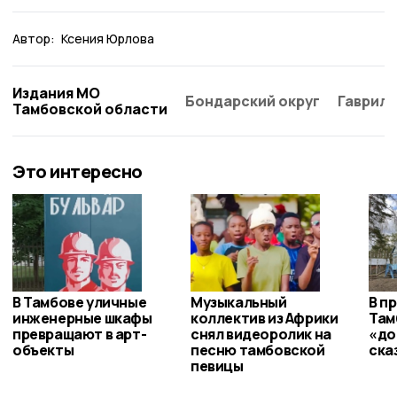
Автор:
Ксения Юрлова
Издания МО
Бондарский округ
Гаврило
Тамбовской области
Это интересно
В Тамбове уличные
Музыкальный
В п
инженерные шкафы
коллектив из Африки
Там
превращают в арт-
снял видеоролик на
«до
объекты
песню тамбовской
ска
певицы