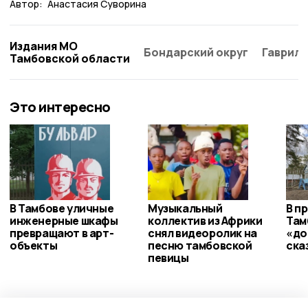
Автор:
Анастасия Суворина
Издания МО
Бондарский округ
Гаврило
Тамбовской области
Это интересно
В Тамбове уличные
Музыкальный
В п
инженерные шкафы
коллектив из Африки
Там
превращают в арт-
снял видеоролик на
«до
объекты
песню тамбовской
ска
певицы
Общество
Сегодня, 18:33