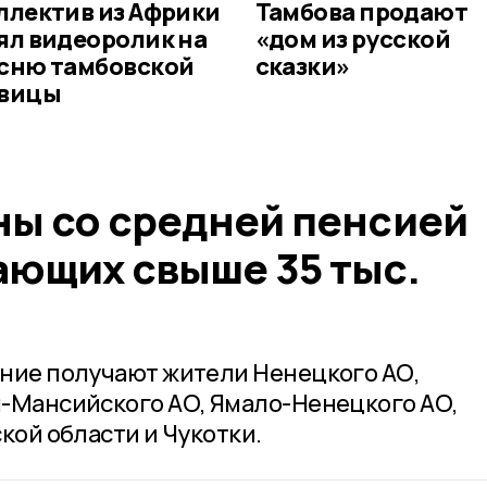
ллектив из Африки
Тамбова продают
ял видеоролик на
«дом из русской
сню тамбовской
сказки»
вицы
ны со средней пенсией
ающих свыше 35 тыс.
ние получают жители Ненецкого АО,
-Мансийского АО, Ямало-Ненецкого АО,
кой области и Чукотки.