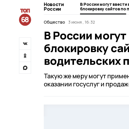
Новости
В России могут ввести
России
блокировку сайтов по
водительских прав
Общество
3 июня , 16:32
В России могут
блокировку са
водительских 
Такую же меру могут приме
оказании госуслуг и прода