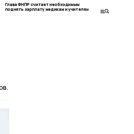
Глава ФНПР считает необходимым
Россияне смогу
поднять зарплату медикам и учителям
ЖКУ через «Гос
года
ов.