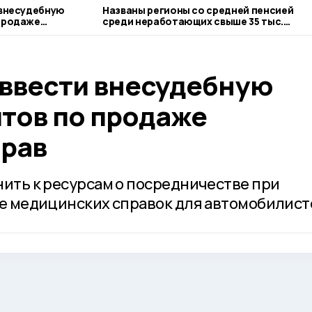
 внесудебную
Названы регионы со средней пенсией
 продаже
среди неработающих свыше 35 тыс.
рублей
 ввести внесудебную
йтов по продаже
прав
нить к ресурсам о посредничестве при
же медицинских справок для автомобилист