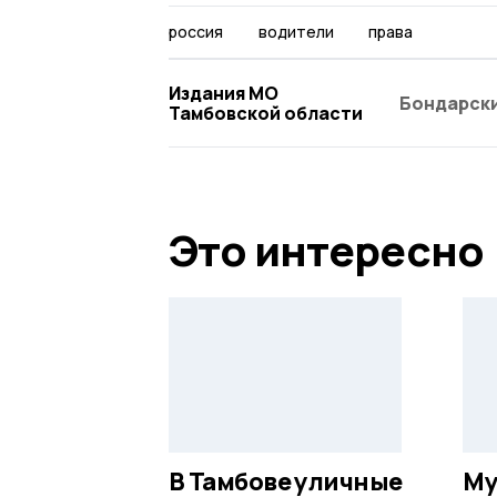
россия
водители
права
Издания МО
Бондарски
Тамбовской области
Это интересно
В Тамбове уличные
Му