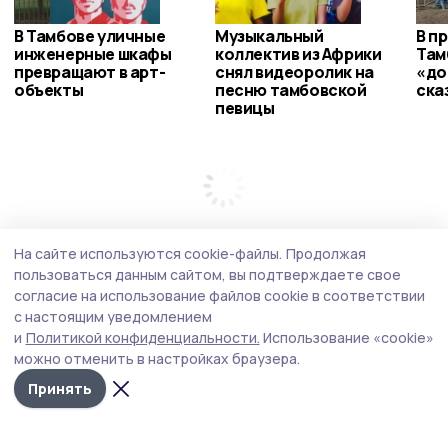
В Тамбове уличные
Музыкальный
В п
инженерные шкафы
коллектив из Африки
Там
превращают в арт-
снял видеоролик на
«до
объекты
песню тамбовской
ска
певицы
На сайте используются cookie-файлы.
Продолжая
пользоваться данным сайтом, вы подтверждаете свое
согласие на использование файлов cookie в соответствии
с настоящим уведомлением
и
Политикой конфиденциальности.
Использование «cookie»
можно отменить в настройках браузера.
Принять