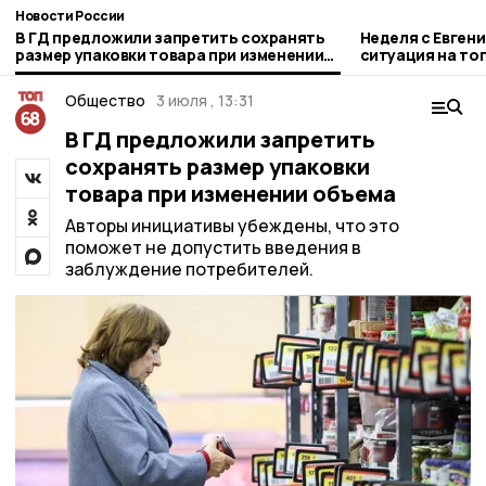
Новости России
В ГД предложили запретить сохранять
Неделя с Евген
размер упаковки товара при изменении
ситуация на то
объема
городе и приор
Общество
3 июля , 13:31
В ГД предложили запретить
сохранять размер упаковки
товара при изменении объема
Авторы инициативы убеждены, что это
поможет не допустить введения в
заблуждение потребителей.