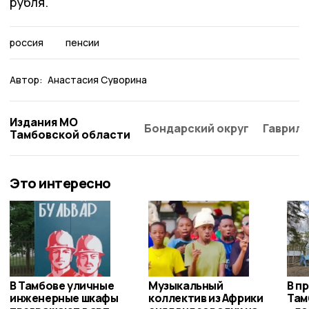
рубля.
россия
пенсии
Автор:
Анастасия Суворина
Издания МО
Бондарский округ
Гаврило
Тамбовской области
Это интересно
В Тамбове уличные
Музыкальный
В п
инженерные шкафы
коллектив из Африки
Там