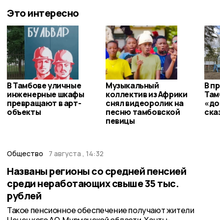
Это интересно
В Тамбове уличные
Музыкальный
В п
инженерные шкафы
коллектив из Африки
Там
превращают в арт-
снял видеоролик на
«до
объекты
песню тамбовской
ска
певицы
Общество
7 августа , 14:32
Названы регионы со средней пенсией
среди неработающих свыше 35 тыс.
рублей
Такое пенсионное обеспечение получают жители