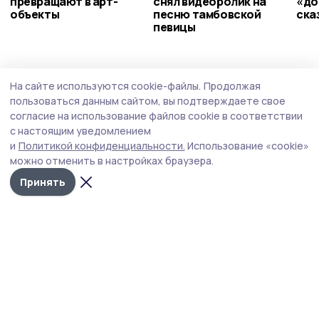
превращают в арт-
снял видеоролик на
«до
объекты
песню тамбовской
ска
певицы
Общество
7 августа , 13:33
На сайте используются cookie-файлы.
Продолжая
Глава ФНПР считает необходимым
пользоваться данным сайтом, вы подтверждаете свое
поднять зарплату медикам и учителям
согласие на использование файлов cookie в соответствии
с настоящим уведомлением
Сергей Черногаев назвал рост благосостояния
и
Политикой конфиденциальности.
Использование «cookie»
работников одной из ключевых задач государства.
можно отменить в настройках браузера.
Принять