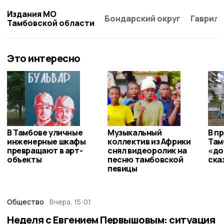
Издания МО
Бондарский округ
Гаврило
Тамбовской области
Это интересно
В Тамбове уличные
Музыкальный
В п
инженерные шкафы
коллектив из Африки
Там
превращают в арт-
снял видеоролик на
«до
объекты
песню тамбовской
ска
певицы
Общество
Вчера, 15:01
Неделя с Евгением Первышовым: ситуация