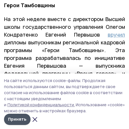
Герои Тамбовщины
На этой неделе вместе с директором Высшей
школы государственного управления Олегом
Кондратенко Евгений Первышов
вручил
дипломы выпускникам региональной кадровой
программы «Герои Тамбовщины». Эта
программа разрабатывалась по инициативе
Евгения Первышова — выпускника
федеральной программы «Время героев», и
реализовывалась вместе с его коллегами по
На сайте используются cookie-файлы.
Продолжая
пользоваться данным сайтом, вы подтверждаете свое
программе — Алексеем Кондратьевым и
согласие на использование файлов cookie в соответствии
Константином Кутейниковым. Заявку в
с настоящим уведомлением
программу подали почти 400 участников и
и
Политикой конфиденциальности.
Использование «cookie»
можно отменить в настройках браузера.
ветеранов СВО. После всех вступительных
Принять
испытаний участниками первого потока стали
27 ребят.