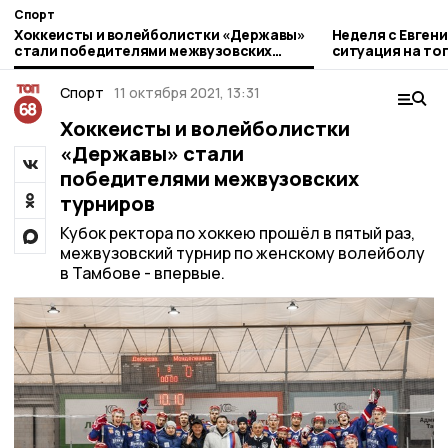
Спорт
Хоккеисты и волейболистки «Державы»
Неделя с Евген
стали победителями межвузовских
ситуация на то
турниров
городе и приор
Спорт
11 октября 2021, 13:31
Хоккеисты и волейболистки
«Державы» стали
победителями межвузовских
турниров
Кубок ректора по хоккею прошёл в пятый раз,
межвузовский турнир по женскому волейболу
в Тамбове - впервые.