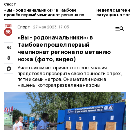
Спорт
«Вы - родоначальники»: в Тамбове
Неделя с Евген
прошёл первый чемпионат региона по
ситуация на то
метанию ножа (фото, видео)
городе и приор
Спорт
27 мая 2023, 17:03
«Вы - родоначальники»: в
Тамбове прошёл первый
чемпионат региона по метанию
ножа (фото, видео)
Участникам исторического состязания
предстояло проверить свою точность с трёх,
пяти и семи метров. Они метали ножи в
мишень, которая разделена на зоны.