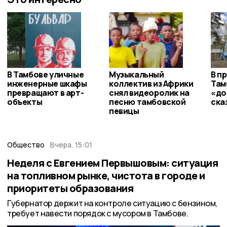
В Тамбове уличные
Музыкальный
В п
инженерные шкафы
коллектив из Африки
Там
превращают в арт-
снял видеоролик на
«до
объекты
песню тамбовской
ска
певицы
Общество
Вчера, 15:01
Неделя с Евгением Первышовым: ситуация
на топливном рынке, чистота в городе и
приоритеты образования
Губернатор держит на контроле ситуацию с бензином,
требует навести порядок с мусором в Тамбове.