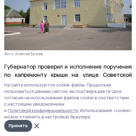
Фото: Алексей Бучнев
Губернатор проверил и исполнение поручения
по капремонту крыши на улице Советской
в Жердевке. Подрядчик выполнил работы
На сайте используются cookie-файлы.
Продолжая
в полном объёме и раньше обещанного срока.
пользоваться данным сайтом, вы подтверждаете свое
согласие на использование файлов cookie в соответствии
с настоящим уведомлением
Герои Тамбовщины
и
Политикой конфиденциальности.
Использование «cookie»
можно отменить в настройках браузера.
На этой неделе вместе с директором Высшей
Принять
школы государственного управления Олегом