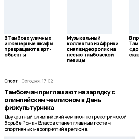
В Тамбове уличные
Музыкальный
В п
инженерные шкафы
коллектив из Африки
Там
превращают в арт-
снял видеоролик на
«до
объекты
песню тамбовской
ска
певицы
Спорт
Сегодня, 17:02
Тамбовчан приглашают на зарядку с
олимпийским чемпионом в День
физкультурника
Двукратный олимпийский чемпион по греко-римской
борьбе Роман Власов станет главным гостем
спортивных мероприятий в регионе.