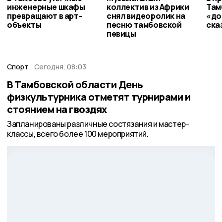
инженерные шкафы
коллектив из Африки
Там
превращают в арт-
снял видеоролик на
«до
объекты
песню тамбовской
ска
певицы
Спорт
Сегодня, 08:03
В Тамбовской области День
физкультурника отметят турнирами и
стоянием на гвоздях
Запланированы различные состязания и мастер-
классы, всего более 100 мероприятий.