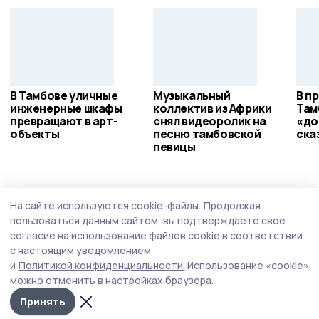
В Тамбове уличные
Музыкальный
В п
инженерные шкафы
коллектив из Африки
Там
превращают в арт-
снял видеоролик на
«до
объекты
песню тамбовской
ска
певицы
Спорт
5 августа , 11:05
На сайте используются cookie-файлы.
Продолжая
В регионе открыли 6 вакансий по
пользоваться данным сайтом, вы подтверждаете свое
программе «Земский тренер»
согласие на использование файлов cookie в соответствии
с настоящим уведомлением
Специалисты спортивной сферы могут получить
и
Политикой конфиденциальности.
Использование «cookie»
единовременную выплату в размере 1 миллиона
можно отменить в настройках браузера.
рублей за работу в сельской местности или малых
городах региона.
Принять