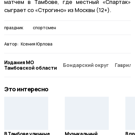
матчем в Тамбове, где местный «Спартак»
сыграет со «Строгино» из Москвы (12+).
праздник
спортсмен
Автор:
Ксения Юрлова
Издания МО
Бондарский округ
Гаврило
Тамбовской области
Это интересно
В Тамбове уличные
Музыкальный
В п