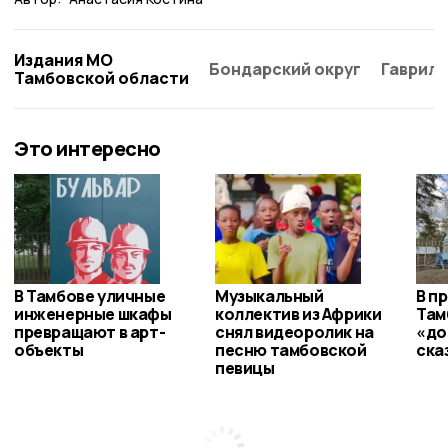
Издания МО
Бондарский округ
Гаврило
Тамбовской области
Это интересно
В Тамбове уличные
Музыкальный
В п
инженерные шкафы
коллектив из Африки
Там
превращают в арт-
снял видеоролик на
«до
объекты
песню тамбовской
ска
певицы