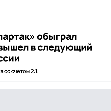
партак» обыграл
 вышел в следующий
ссии
 со счётом 2:1.