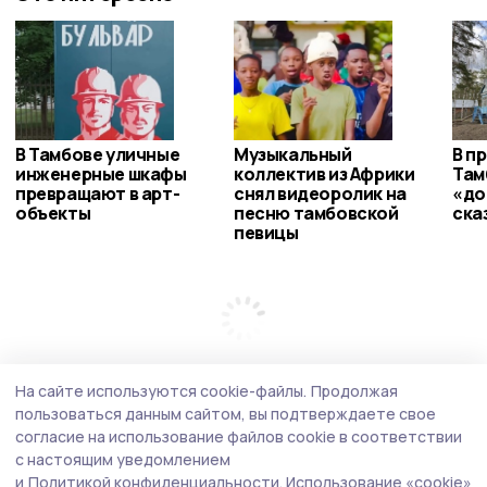
В Тамбове уличные
Музыкальный
В п
инженерные шкафы
коллектив из Африки
Там
превращают в арт-
снял видеоролик на
«до
объекты
песню тамбовской
ска
певицы
На сайте используются cookie-файлы.
Продолжая
пользоваться данным сайтом, вы подтверждаете свое
согласие на использование файлов cookie в соответствии
с настоящим уведомлением
и
Политикой конфиденциальности.
Использование «cookie»