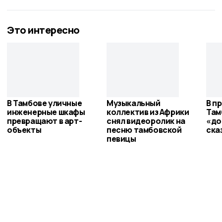
Это интересно
В Тамбове уличные
Музыкальный
В п
инженерные шкафы
коллектив из Африки
Там
превращают в арт-
снял видеоролик на
«до
объекты
песню тамбовской
ска
певицы