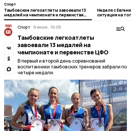
Спорт
Тамбовские легкоатлеты завоевали 13
Неделя с Евген
медалей на чемпионате и первенстве
ситуация на то
ЦФО
городе и приор
Спорт
9 июня , 19:05
Тамбовские легкоатлеты
завоевали 13 медалей на
чемпионате и первенстве ЦФО
В первый и второй день соревнований
воспитанники тамбовских тренеров забрали по
четыре медали.