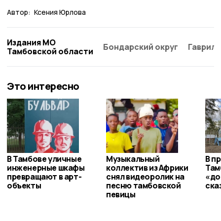
Автор:
Ксения Юрлова
Издания МО
Бондарский округ
Гаврило
Тамбовской области
Это интересно
В Тамбове уличные
Музыкальный
В п
инженерные шкафы
коллектив из Африки
Там
превращают в арт-
снял видеоролик на
«до
объекты
песню тамбовской
ска
певицы