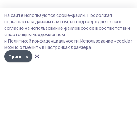
Технологии
4 августа , 13:27
На сайте используются cookie-файлы.
Продолжая
«Защита для ребенка» — новая подписка
пользоваться данным сайтом, вы подтверждаете свое
«Ростелекома» позаботится о
согласие на использование файлов cookie в соответствии
с настоящим уведомлением
кибербезопасности подрастающего
и
Политикой конфиденциальности.
Использование «cookie»
поколения
можно отменить в настройках браузера.
Принять