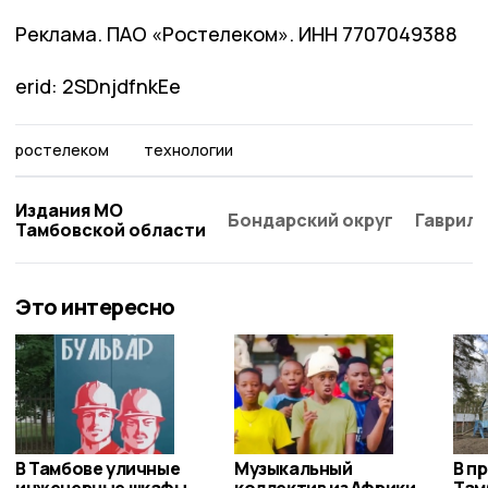
Реклама. ПАО «Ростелеком». ИНН 7707049388
erid: 2SDnjdfnkEe
ростелеком
технологии
Издания МО
Бондарский округ
Гаврило
Тамбовской области
Это интересно
В Тамбове уличные
Музыкальный
В п
инженерные шкафы
коллектив из Африки
Там