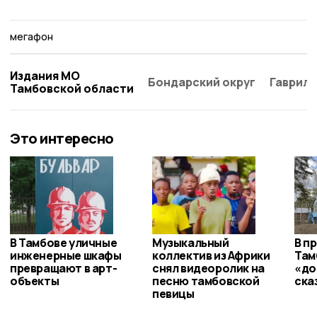
мегафон
Издания МО
Бондарский округ
Гаврило
Тамбовской области
Это интересно
В Тамбове уличные
Музыкальный
В п
инженерные шкафы
коллектив из Африки
Там
превращают в арт-
снял видеоролик на
«до
объекты
песню тамбовской
ска
певицы