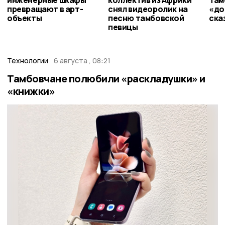
превращают в арт-
снял видеоролик на
«до
объекты
песню тамбовской
ска
певицы
Технологии
6 августа , 08:21
Тамбовчане полюбили «раскладушки» и
«книжки»