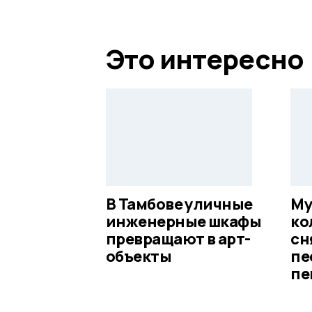
Это интересно
В Тамбове уличные
Му
инженерные шкафы
ко
превращают в арт-
сн
объекты
пе
пе