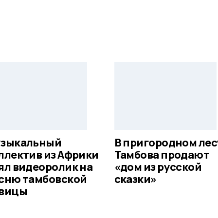
зыкальный
В пригородном лес
ллектив из Африки
Тамбова продают
ял видеоролик на
«дом из русской
сню тамбовской
сказки»
вицы