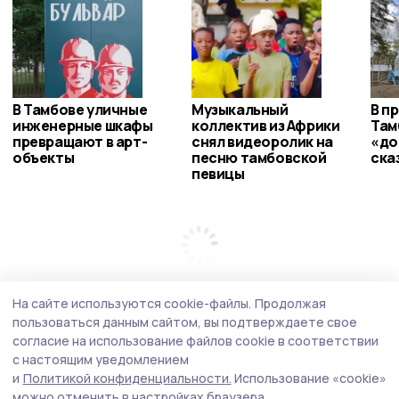
В Тамбове уличные
Музыкальный
В п
инженерные шкафы
коллектив из Африки
Там
превращают в арт-
снял видеоролик на
«до
объекты
песню тамбовской
ска
певицы
На сайте используются cookie-файлы.
Продолжая
пользоваться данным сайтом, вы подтверждаете свое
согласие на использование файлов cookie в соответствии
с настоящим уведомлением
и
Политикой конфиденциальности.
Использование «cookie»
можно отменить в настройках браузера.