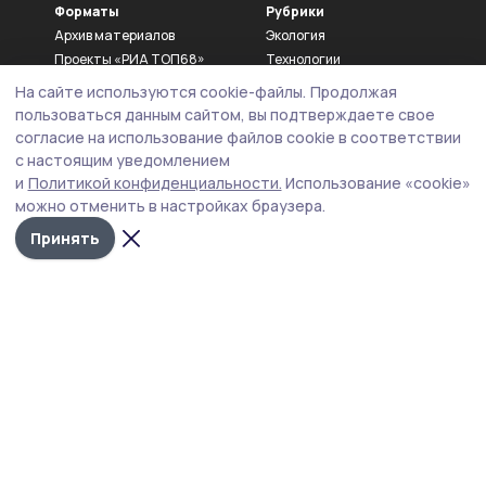
Форматы
Рубрики
Архив материалов
Экология
Проекты «РИА ТОП68»
Технологии
Новости
Новости компаний
На сайте используются cookie-файлы.
Продолжая
Истории
Мнение эксперта
пользоваться данным сайтом, вы подтверждаете свое
Карточки
Благоустройство
согласие на использование файлов cookie в соответствии
Лонгриды
Новости
с настоящим уведомлением
Фотогалереи
Общество
и
Политикой конфиденциальности.
Использование «cookie»
Видео
Происшествие
можно отменить в настройках браузера.
Опросы
Культура
Принять
Тесты
Спорт
Экономика
Политика
ЖКХ
АПК
Образование
Здравоохранение
Агентство
Контакты