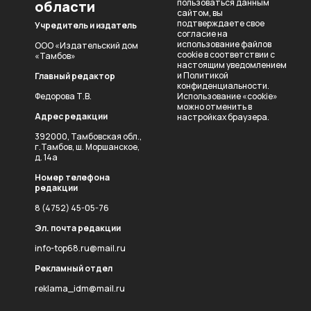
пользоваться данным
области
сайтом, вы
подтверждаете свое
Учредитель и издатель
согласие на
использование файлов
ООО «Издательский дом
cookie в соответствии с
«Тамбов»
настоящим уведомлением
и
Политикой
Главный редактор
конфиденциальности
.
Федорова Т.В.
Использование «cookie»
можно отменить в
Адрес редакции
настройках браузера.
392000, Тамбовская обл.,
г.Тамбов, ш. Моршанское,
д. 14а
Номер телефона
редакции
8 (4752) 45-05-76
Эл. почта редакции
info-top68.ru@mail.ru
Рекламный отдел
reklama_idm@mail.ru