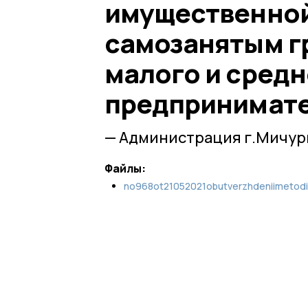
имущественно
самозанятым г
малого и средн
предпринимат
— Администрация г.Мичур
Файлы:
no968ot21052021obutverzhdeniimetodiki