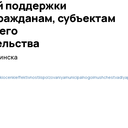
й поддержки
ражданам, субъектам
его
ельства
инска
ocenkieffektivnostiispolzovaniyamunicipalnogoimushchestvadlyap