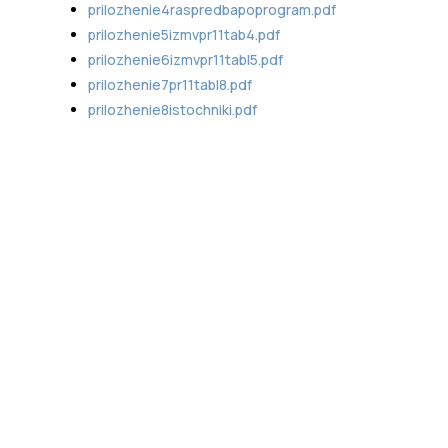
prilozhenie4raspredbapoprogram.pdf
prilozhenie5izmvpr11tab4.pdf
prilozhenie6izmvpr11tabl5.pdf
prilozhenie7pr11tabl8.pdf
prilozhenie8istochniki.pdf