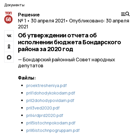
Документы
Решение
№ 1 • 30 апреля 2021
• Опубликовано: 30 апреля
2021
Об утверждении отчета об
исполнении бюджета Бондарского
района за 2020 год
— Бондарский районный Совет народных
депутатов
Файлы:
proektresheniya.pdf
pril1dohodykokodam.pdf
pril2dohodypovidam.pdf
pril3ved2020.pdf
pril4rdprd2020.pdf
pril5istochnpokodam.pdf
pril6istochnpogruppam.pdf