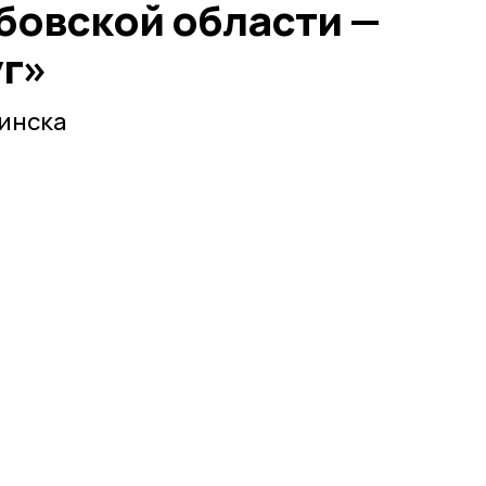
бовской области —
уг»
инска