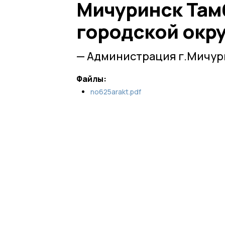
Мичуринск Там
городской окр
— Администрация г.Мичур
Файлы:
no625arakt.pdf