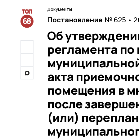
Документы
Постановление
№ 625 • 2
Об утверждени
регламента по
муниципальной
акта приемочн
помещения в м
после заверше
(или) переплан
муниципальног