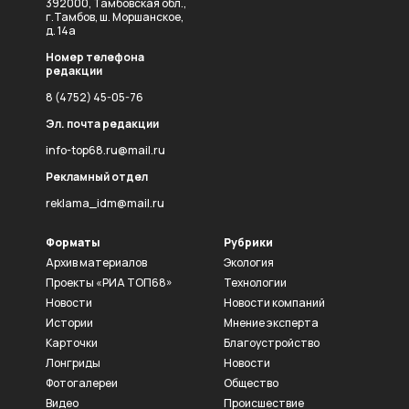
392000, Тамбовская обл.,
г.Тамбов, ш. Моршанское,
д. 14а
Номер телефона
редакции
8 (4752) 45-05-76
Эл. почта редакции
info-top68.ru@mail.ru
Рекламный отдел
reklama_idm@mail.ru
Форматы
Рубрики
Архив материалов
Экология
Проекты «РИА ТОП68»
Технологии
Новости
Новости компаний
Истории
Мнение эксперта
Карточки
Благоустройство
Лонгриды
Новости
Фотогалереи
Общество
Видео
Происшествие