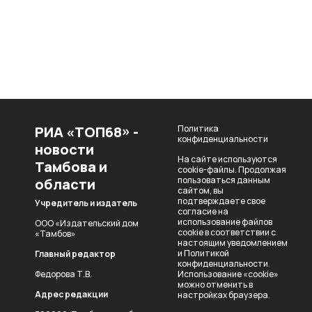
РИА «ТОП68» -
Политика
конфиденциальности
новости
На сайте используются
Тамбова и
cookie-файлы. Продолжая
пользоваться данным
области
сайтом, вы
подтверждаете свое
Учредитель и издатель
согласие на
использование файлов
ООО «Издательский дом
cookie в соответствии с
«Тамбов»
настоящим уведомлением
и
Политикой
Главный редактор
конфиденциальности
.
Федорова Т.В.
Использование «cookie»
можно отменить в
Адрес редакции
настройках браузера.