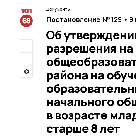
Документы
Постановление
№ 129 • 9
Об утверждени
разрешения на 
общеобразоват
района на обуч
образователь
начального об
в возрасте млад
старше 8 лет