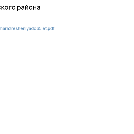
кого района
harazresheniyado65let.pdf