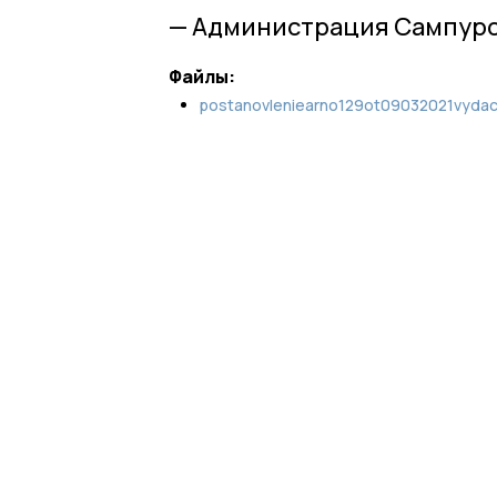
— Администрация Сампурс
Файлы:
postanovleniearno129ot09032021vydac