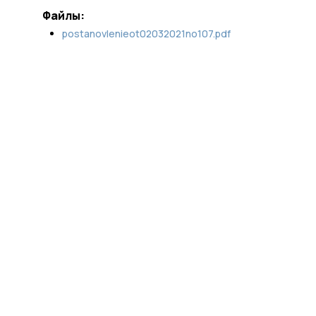
Файлы:
postanovlenieot02032021no107.pdf