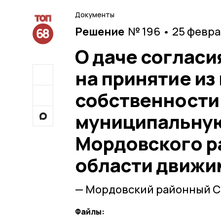
Документы
Решение
№ 196 • 25 февра
О даче соглас
на принятие из
собственности
муниципальную
Мордовского р
области движи
— Мордовский районный С
Файлы: