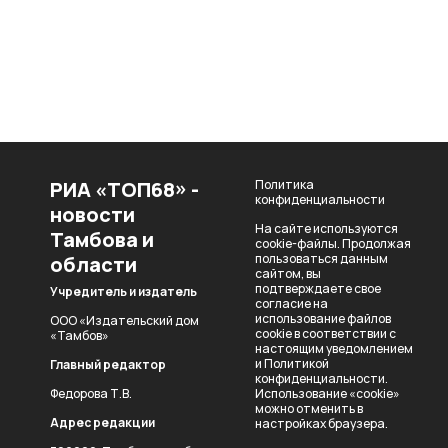
РИА «ТОП68» -
Политика
конфиденциальности
новости
На сайте используются
Тамбова и
cookie-файлы. Продолжая
пользоваться данным
области
сайтом, вы
подтверждаете свое
Учредитель и издатель
согласие на
использование файлов
ООО «Издательский дом
cookie в соответствии с
«Тамбов»
настоящим уведомлением
и
Политикой
Главный редактор
конфиденциальности
.
Федорова Т.В.
Использование «cookie»
можно отменить в
Адрес редакции
настройках браузера.