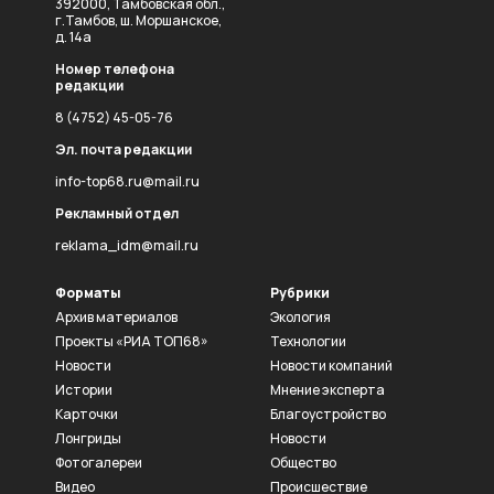
392000, Тамбовская обл.,
г.Тамбов, ш. Моршанское,
д. 14а
Номер телефона
редакции
8 (4752) 45-05-76
Эл. почта редакции
info-top68.ru@mail.ru
Рекламный отдел
reklama_idm@mail.ru
Форматы
Рубрики
Архив материалов
Экология
Проекты «РИА ТОП68»
Технологии
Новости
Новости компаний
Истории
Мнение эксперта
Карточки
Благоустройство
Лонгриды
Новости
Фотогалереи
Общество
Видео
Происшествие