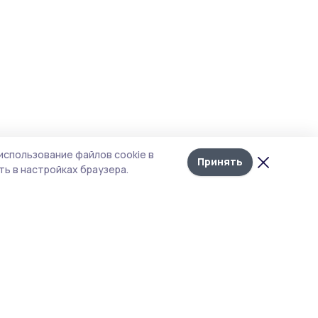
использование файлов cookie в
Принять
ь в настройках браузера.
Рубрики
Агентство
Экология
Контакты
Технологии
Документы НПА
Новости компаний
Типография
Мнение эксперта
Магазин РИА «ТОП68»