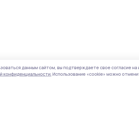
зоваться данным сайтом, вы подтверждаете свое согласие на 
й конфиденциальности.
Использование «cookie» можно отменит
олитика конфиденциальности
Форматы
Архив материалов
а сайте используются cookie-
айлы. Продолжая пользоваться
Проекты «РИА ТОП68»
анным сайтом, вы
Новости
одтверждаете свое согласие
Истории