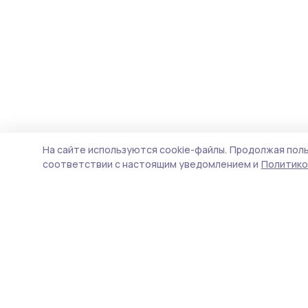
На сайте используются cookie-файлы.
Продолжая поль
соответствии с настоящим уведомлением и
Политико
РИА «ТОП68» -
П
новости Тамбова и
Н
области
ф
д
Учредитель и издатель
п