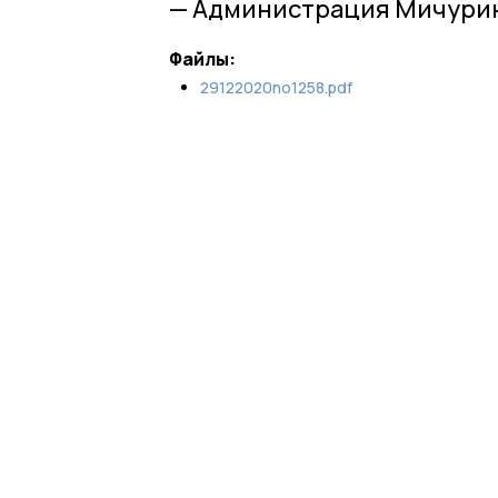
— Администрация Мичурин
Файлы:
29122020no1258.pdf