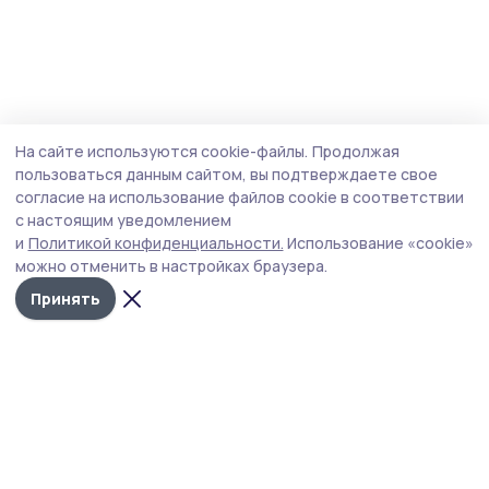
На сайте используются cookie-файлы.
Продолжая
пользоваться данным сайтом, вы подтверждаете свое
согласие на использование файлов cookie в соответствии
с настоящим уведомлением
и
Политикой конфиденциальности.
Использование «cookie»
можно отменить в настройках браузера.
Принять
РИА «ТОП68» -
Политика
конфиденциальности
новости
На сайте используются
Тамбова и
cookie-файлы. Продолжая