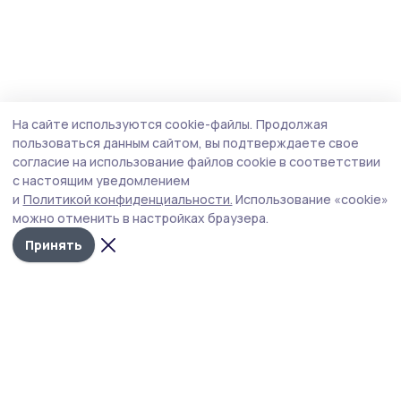
На сайте используются cookie-файлы.
Продолжая
пользоваться данным сайтом, вы подтверждаете свое
согласие на использование файлов cookie в соответствии
с настоящим уведомлением
и
Политикой конфиденциальности.
Использование «cookie»
можно отменить в настройках браузера.
Принять
РИА «ТОП68» -
Политика
конфиденциальности
новости
На сайте используются
Тамбова и
cookie-файлы. Продолжая