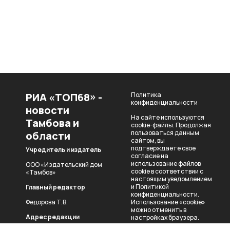
РИА «ТОП68» -
Политика
конфиденциальности
новости
На сайте используются
Тамбова и
cookie-файлы. Продолжая
пользоваться данным
области
сайтом, вы
подтверждаете свое
Учредитель и издатель
согласие на
использование файлов
ООО «Издательский дом
cookie в соответствии с
«Тамбов»
настоящим уведомлением
и
Политикой
Главный редактор
конфиденциальности
.
Федорова Т.В.
Использование «cookie»
можно отменить в
Адрес редакции
настройках браузера.